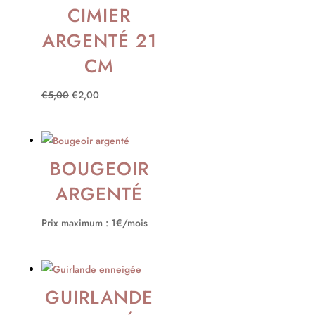
CIMIER
ARGENTÉ 21
CM
Le
Le
€
5,00
€
2,00
prix
prix
initial
actuel
était :
est :
BOUGEOIR
€5,00.
€2,00.
ARGENTÉ
Prix maximum : 1€/mois
GUIRLANDE