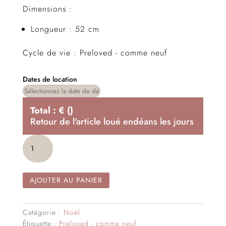
Dimensions :
Longueur : 52 cm
Cycle de vie : Preloved - comme neuf
Dates de location
Total :
€
(
)
Retour de l'article loué endéans les
jours
quantité
de
Sucre
d'orge
AJOUTER AU PANIER
52
cm
Catégorie :
Noël
Étiquette :
Preloved - comme neuf