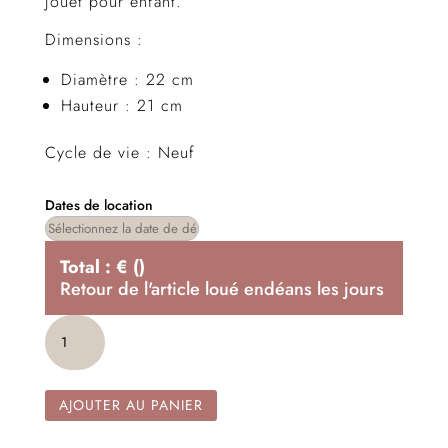
jouet pour enfant.
Dimensions :
Diamètre : 22 cm
Hauteur : 21 cm
Cycle de vie : Neuf
Dates de location
Total :
€
(
)
Retour de l'article loué endéans les
jours
quantité
de
Citrouille
light
AJOUTER AU PANIER
grey