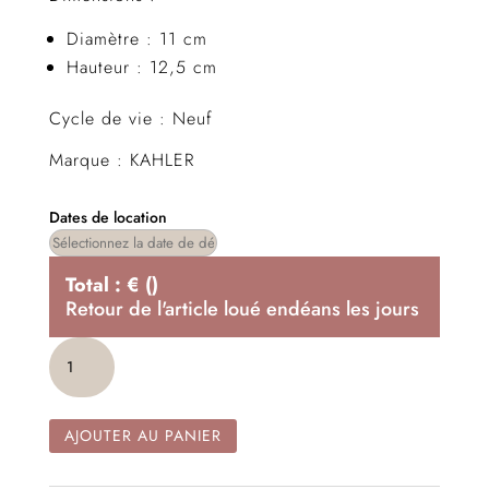
Diamètre : 11 cm
Hauteur : 12,5 cm
Cycle de vie : Neuf
Marque : KAHLER
Dates de location
Total :
€
(
)
Retour de l'article loué endéans les
jours
quantité
de
Vase
Unico
AJOUTER AU PANIER