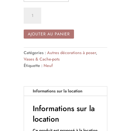
quantité
de
Vase
En
AJOUTER AU PANIER
Terracotta
Bleu
Catégories :
Autres décorations à poser
,
Vases & Cache-pots
Étiquette :
Neuf
Informations sur la location
Informations sur la
location
Ce produit est proposé à la location