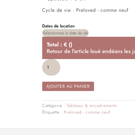
Cycle de vie : Preloved - comme neuf
Dates de location
Total :
€
(
)
Retour de l'article loué endéans les
j
quantité
de
Toile
imprimée
AJOUTER AU PANIER
Terracotta
Catégorie :
Tableaux & encadrements
Étiquette :
Preloved - comme neuf