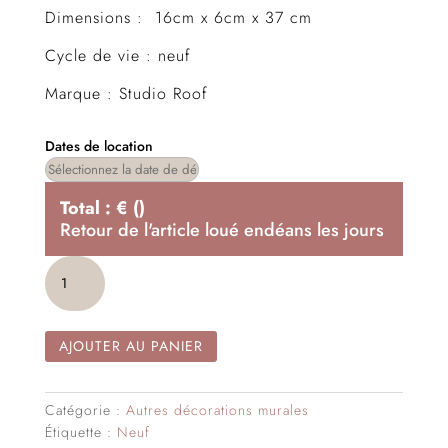
Dimensions : 16cm x 6cm x 37 cm
Cycle de vie : neuf
Marque : Studio Roof
Dates de location
Total :
€
(
)
Retour de l'article loué endéans les
jours
quantité
de
Masque
Lamu
AJOUTER AU PANIER
Catégorie :
Autres décorations murales
Étiquette :
Neuf